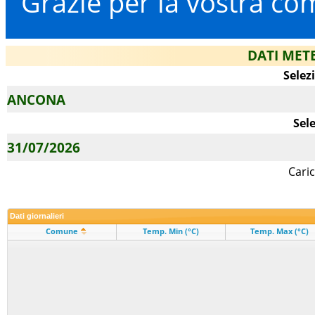
Grazie per la vostra co
DATI METE
Selez
Sele
Caric
Dati giornalieri
Comune
Temp. Min (°C)
Temp. Max (°C)